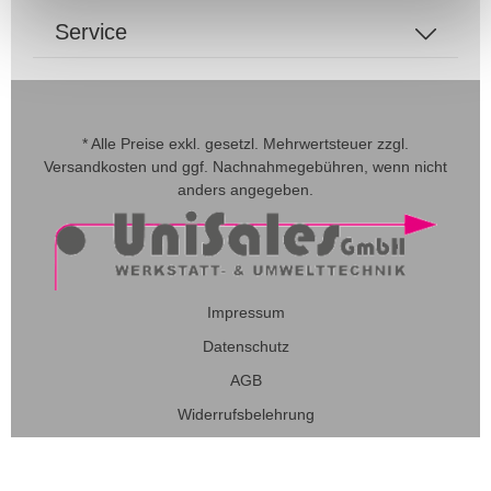
Service
* Alle Preise exkl. gesetzl. Mehrwertsteuer zzgl.
Versandkosten
und ggf. Nachnahmegebühren, wenn nicht
anders angegeben.
Impressum
Datenschutz
AGB
Widerrufsbelehrung