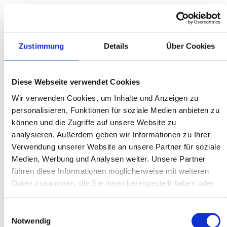
Zustimmung
Details
Über Cookies
Diese Webseite verwendet Cookies
Wir verwenden Cookies, um Inhalte und Anzeigen zu
personalisieren, Funktionen für soziale Medien anbieten zu
können und die Zugriffe auf unsere Website zu
analysieren. Außerdem geben wir Informationen zu Ihrer
Verwendung unserer Website an unsere Partner für soziale
%
19,27 €*
Medien, Werbung und Analysen weiter. Unsere Partner
25,69 €*
(24.99% gespart)
führen diese Informationen möglicherweise mit weiteren
Inhalt:
1 m
Daten zusammen, die Sie ihnen bereitgestellt haben oder
Preise exkl. MwSt. zzgl. Versandkosten
die sie im Rahmen Ihrer Nutzung der Dienste gesammelt
haben.
Einwilligungsauswahl
In den Warenkorb
Notwendig