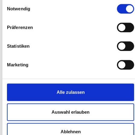
Ultraschallgerät RU 100/1
Einwilligungsauswahl
Notwendig
70 320
Ultraschallreiniger für den Einsatz in Kundendienst- und
Präferenzen
Motorradwerkstätten zur gründlichen Reinigung von
Einspritzdüsen und Kleinteilen.
Statistiken
981,40 €*
1.308,53 €*
Marketing
Zubehör
Alle zulassen
%
Auswahl erlauben
Ablehnen