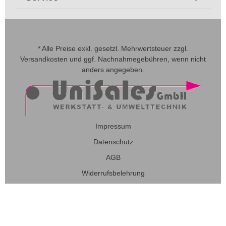
* Alle Preise exkl. gesetzl. Mehrwertsteuer zzgl.
Versandkosten
und ggf. Nachnahmegebühren, wenn nicht
anders angegeben.
Impressum
Datenschutz
AGB
Widerrufsbelehrung