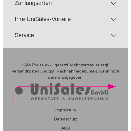
Zahlungsarten
Ihre UniSales-Vorteile
Service
* Alle Preise exkl. gesetzl. Mehrwertsteuer zzgl.
Versandkosten
und ggf. Nachnahmegebühren, wenn nicht
anders angegeben.
Impressum
Datenschutz
AGB