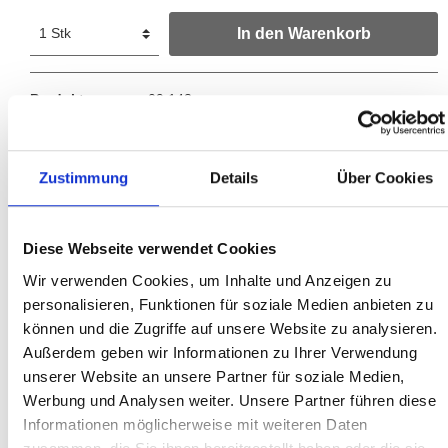
In den Warenkorb
Produktnummer:
09 143
EAN:
4030704091437
Hersteller:
rapid
Zustimmung
Details
Über Cookies
Automatischer Schlauchaufroller in lackierter
Diese Webseite verwendet Cookies
StahlblechausführungVariables Auslauffenster mit PVC-
Wir verwenden Cookies, um Inhalte und Anzeigen zu
RollenMehrfachrasterung p…
Mehr
personalisieren, Funktionen für soziale Medien anbieten zu
können und die Zugriffe auf unsere Website zu analysieren.
Außerdem geben wir Informationen zu Ihrer Verwendung
unserer Website an unsere Partner für soziale Medien,
Werbung und Analysen weiter. Unsere Partner führen diese
Informationen möglicherweise mit weiteren Daten
Zubehör