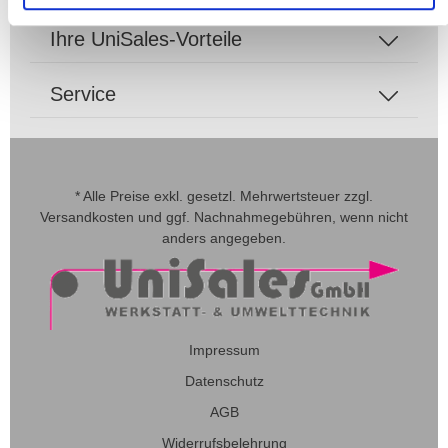
Ihre UniSales-Vorteile
Service
* Alle Preise exkl. gesetzl. Mehrwertsteuer zzgl.
Versandkosten
und ggf. Nachnahmegebühren, wenn nicht
anders angegeben.
Impressum
Datenschutz
AGB
Widerrufsbelehrung