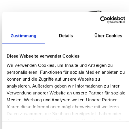
Zustimmung
Details
Über Cookies
Diese Webseite verwendet Cookies
Wir verwenden Cookies, um Inhalte und Anzeigen zu
personalisieren, Funktionen für soziale Medien anbieten zu
können und die Zugriffe auf unsere Website zu
analysieren. Außerdem geben wir Informationen zu Ihrer
Verwendung unserer Website an unsere Partner für soziale
Medien, Werbung und Analysen weiter. Unsere Partner
führen diese Informationen möglicherweise mit weiteren
Daten zusammen, die Sie ihnen bereitgestellt haben oder
%
2.236,15 €*
die sie im Rahmen Ihrer Nutzung der Dienste gesammelt
2.981,53 €*
(25% gespart)
haben.