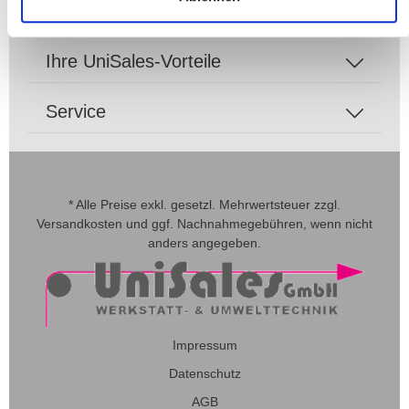
Zahlungsarten
Ihre UniSales-Vorteile
Service
* Alle Preise exkl. gesetzl. Mehrwertsteuer zzgl.
Versandkosten
und ggf. Nachnahmegebühren, wenn nicht
anders angegeben.
Impressum
Datenschutz
AGB