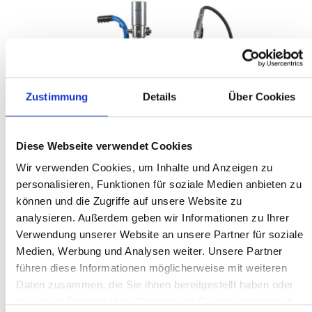
Zustimmung
Details
Über Cookies
Diese Webseite verwendet Cookies
Wir verwenden Cookies, um Inhalte und Anzeigen zu
personalisieren, Funktionen für soziale Medien anbieten zu
können und die Zugriffe auf unsere Website zu
analysieren. Außerdem geben wir Informationen zu Ihrer
Verwendung unserer Website an unsere Partner für soziale
Medien, Werbung und Analysen weiter. Unsere Partner
%
784,22 €*
führen diese Informationen möglicherweise mit weiteren
1.045,63 €*
(25% gespart)
Inhalt:
1 Stk
Daten zusammen, die Sie ihnen bereitgestellt haben oder
Preise exkl. MwSt. zzgl. Versandkosten
die sie im Rahmen Ihrer Nutzung der Dienste gesammelt