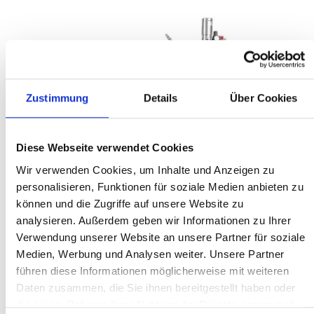
Zustimmung
Details
Über Cookies
Diese Webseite verwendet Cookies
Wir verwenden Cookies, um Inhalte und Anzeigen zu
personalisieren, Funktionen für soziale Medien anbieten zu
können und die Zugriffe auf unsere Website zu
analysieren. Außerdem geben wir Informationen zu Ihrer
Verwendung unserer Website an unsere Partner für soziale
Medien, Werbung und Analysen weiter. Unsere Partner
führen diese Informationen möglicherweise mit weiteren
%
1.321,97 €*
1.762,63 €*
(25% gespart)
Daten zusammen, die Sie ihnen bereitgestellt haben oder
Preise exkl. MwSt. zzgl. Versandkosten
die sie im Rahmen Ihrer Nutzung der Dienste gesammelt