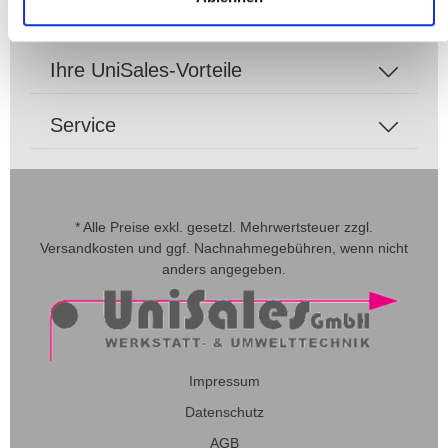
Zahlungsarten
Ihre UniSales-Vorteile
Service
* Alle Preise exkl. gesetzl. Mehrwertsteuer zzgl.
Versandkosten
und ggf. Nachnahmegebühren, wenn nicht
anders angegeben.
Impressum
Datenschutz
AGB