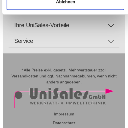
Ablehnen
Zahlungsarten
Ihre UniSales-Vorteile
Service
* Alle Preise exkl. gesetzl. Mehrwertsteuer zzgl.
Versandkosten
und ggf. Nachnahmegebühren, wenn nicht
anders angegeben.
Impressum
Datenschutz