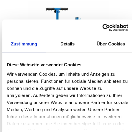
Zustimmung
Details
Über Cookies
Diese Webseite verwendet Cookies
Wir verwenden Cookies, um Inhalte und Anzeigen zu
personalisieren, Funktionen für soziale Medien anbieten zu
können und die Zugriffe auf unsere Website zu
analysieren. Außerdem geben wir Informationen zu Ihrer
Verwendung unserer Website an unsere Partner für soziale
Medien, Werbung und Analysen weiter. Unsere Partner
%
237,51 €*
führen diese Informationen möglicherweise mit weiteren
316,68 €*
(25% gespart)
Daten zusammen, die Sie ihnen bereitgestellt haben oder
Inhalt:
1 Stk
die sie im Rahmen Ihrer Nutzung der Dienste gesammelt
Preise exkl. MwSt. zzgl. Versandkosten