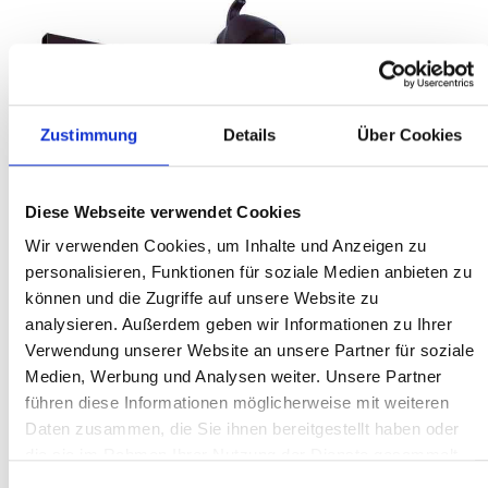
Zustimmung
Details
Über Cookies
Diese Webseite verwendet Cookies
Wir verwenden Cookies, um Inhalte und Anzeigen zu
personalisieren, Funktionen für soziale Medien anbieten zu
können und die Zugriffe auf unsere Website zu
analysieren. Außerdem geben wir Informationen zu Ihrer
Verwendung unserer Website an unsere Partner für soziale
Medien, Werbung und Analysen weiter. Unsere Partner
führen diese Informationen möglicherweise mit weiteren
%
443,65 €*
591,53 €*
(25% gespart)
Daten zusammen, die Sie ihnen bereitgestellt haben oder
Inhalt:
1 Stk
die sie im Rahmen Ihrer Nutzung der Dienste gesammelt
Preise exkl. MwSt. zzgl. Versandkosten
haben.