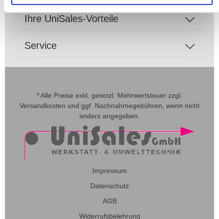
Ihre UniSales-Vorteile
Service
* Alle Preise exkl. gesetzl. Mehrwertsteuer zzgl.
Versandkosten
und ggf. Nachnahmegebühren, wenn nicht
anders angegeben.
Impressum
Datenschutz
AGB
Widerrufsbelehrung