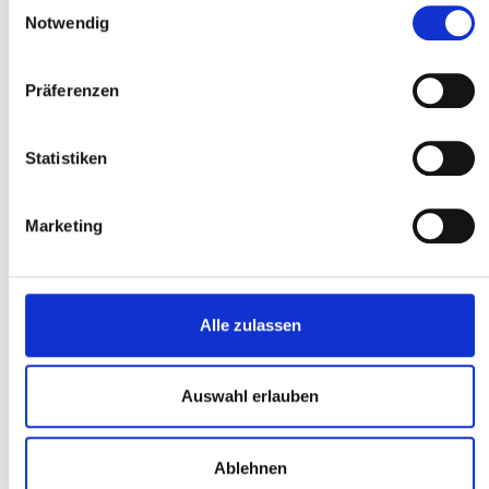
Einwilligungsauswahl
Notwendig
In den Warenkorb
Präferenzen
Produktnummer:
28 025
Hersteller:
rapid
Statistiken
Marketing
Dieselabgabeaggregat zur Verwendung von stationären oder
mobilen Tanks, Modell ST K 18, bestehend
aus:Selbstansaugender Flüg…
Mehr
Alle zulassen
Auswahl erlauben
Service-Hotline
Ablehnen
Zahlungsarten