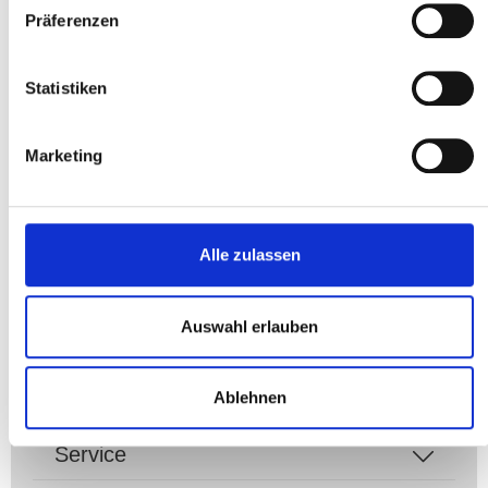
Produktnummer:
62 304
Präferenzen
EAN:
4030704623041
Hersteller:
rapid
Statistiken
Marketing
Alle zulassen
Service-Hotline
Auswahl erlauben
Zahlungsarten
Ihre UniSales-Vorteile
Ablehnen
Service