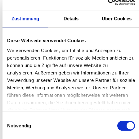
Zustimmung
Details
Über Cookies
Diese Webseite verwendet Cookies
Wir verwenden Cookies, um Inhalte und Anzeigen zu
personalisieren, Funktionen für soziale Medien anbieten zu
können und die Zugriffe auf unsere Website zu
analysieren. Außerdem geben wir Informationen zu Ihrer
Verwendung unserer Website an unsere Partner für soziale
Medien, Werbung und Analysen weiter. Unsere Partner
führen diese Informationen möglicherweise mit weiteren
%
205,25 €*
273,66 €*
(25% gespart)
Daten zusammen, die Sie ihnen bereitgestellt haben oder
Preise exkl. MwSt. zzgl. Versandkosten
die sie im Rahmen Ihrer Nutzung der Dienste gesammelt
haben.
Einwilligungsauswahl
In den Warenkorb
Notwendig