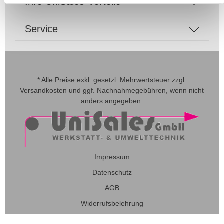
Ihre UniSales-Vorteile
Service
* Alle Preise exkl. gesetzl. Mehrwertsteuer zzgl.
Versandkosten
und ggf. Nachnahmegebühren, wenn nicht
anders angegeben.
Impressum
Datenschutz
AGB
Widerrufsbelehrung