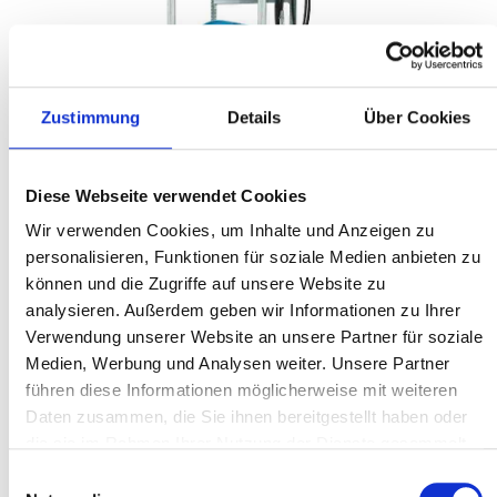
Zustimmung
Details
Über Cookies
Diese Webseite verwendet Cookies
Wir verwenden Cookies, um Inhalte und Anzeigen zu
personalisieren, Funktionen für soziale Medien anbieten zu
können und die Zugriffe auf unsere Website zu
analysieren. Außerdem geben wir Informationen zu Ihrer
Verwendung unserer Website an unsere Partner für soziale
%
1.164,23 €*
1.552,31 €*
(25% gespart)
Medien, Werbung und Analysen weiter. Unsere Partner
Inhalt:
1 Stk
führen diese Informationen möglicherweise mit weiteren
Preise exkl. MwSt. zzgl. Versandkosten
Daten zusammen, die Sie ihnen bereitgestellt haben oder
die sie im Rahmen Ihrer Nutzung der Dienste gesammelt
In den Warenkorb
haben.
Einwilligungsauswahl